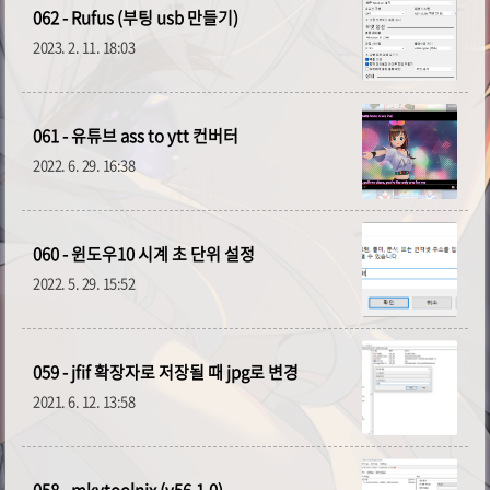
글 전체 목록 보기
062 - Rufus (부팅 usb 만들기)
2023. 2. 11. 18:03
공개자료
36
비공개자료
27
061 - 유튜브 ass to ytt 컨버터
2022. 6. 29. 16:38
체 명
늘 명,
어제 명
060 - 윈도우10 시계 초 단위 설정
2022. 5. 29. 15:52
059 - jfif 확장자로 저장될 때 jpg로 변경
2021. 6. 12. 13:58
058 - mkvtoolnix (v56.1.0)