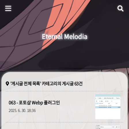
Eternal Melodia
자료실
홈
블로그로 이동
'게시글 전체 목록'
카테고리의 게시글
63건
음악 플레이어
방명록
063 - 포토샵 Webp 플러그인
2025. 6. 30. 18:36
ategory