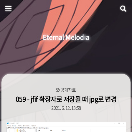
Eternal Melodia
자료실
홈
블로그로 이동
음악 플레이어
공개자료
059 - jfif 확장자로 저장될 때 jpg로 변경
방명록
2021. 6. 12. 13:58
ategory