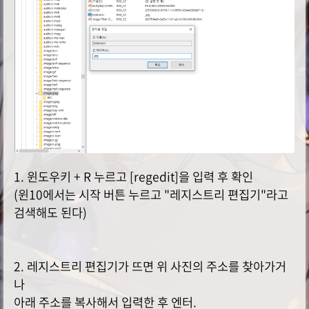
글 전체 목록 보기
공개자료
36
비공개자료
27
체 명
늘 명,
어제 명
1. 윈도우키 + R 누르고 [regedit]을 입력 후 확인
(윈10에서는 시작 버튼 누르고 "레지스트리 편집기"라고
검색해도 된다)
2. 레지스트리 편집기가 뜨면 위 사진의 주소를 찾아가거
나
아래 주소를 복사해서 입력한 후 엔터.