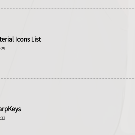
erial Icons List
7:29
harpKeys
3:33