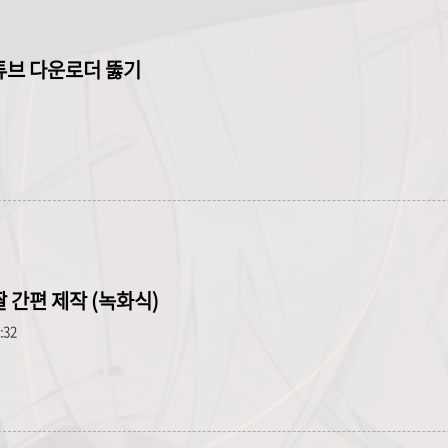
유튜브 다운로더 뚫기
움짤 간편 제작 (녹화식)
3:32