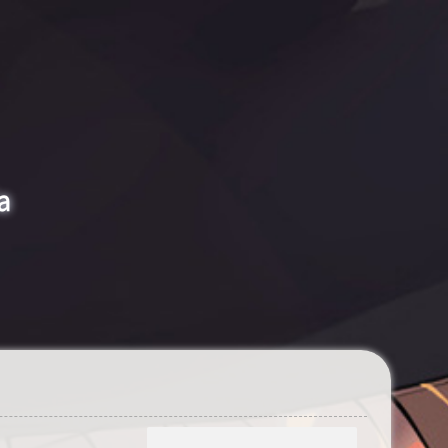
티스토리툴바
a