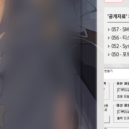
'
공개자료
057 - 
056 -
052 - 
050 -