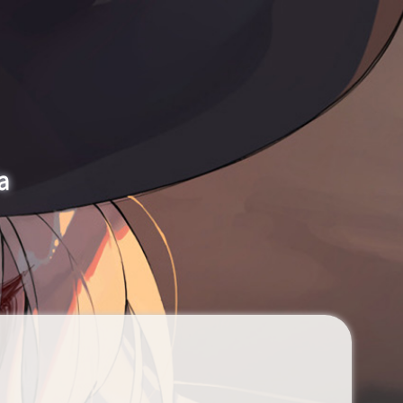
티스토리툴바
a