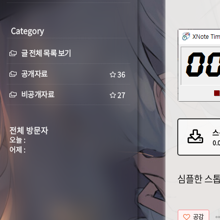
Category
글 전체 목록 보기
공개자료
36
비공개자료
27
전체 방문자
스
오늘 :
0.
어제 :
심플한 스톱
공감